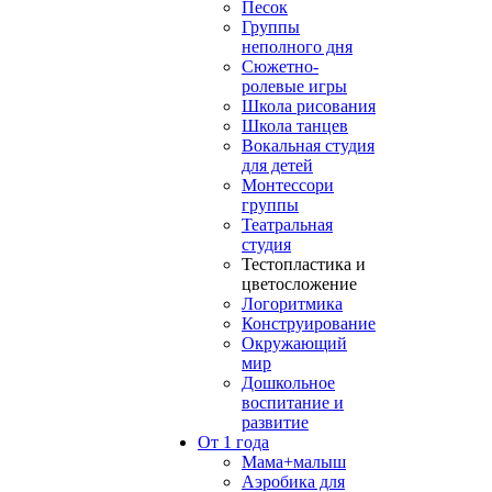
Песок
Группы
неполного дня
Сюжетно-
ролевые игры
Школа рисования
Школа танцев
Вокальная студия
для детей
Монтессори
группы
Театральная
студия
Тестопластика и
цветосложение
Логоритмика
Конструирование
Окружающий
мир
Дошкольное
воспитание и
развитие
От 1 года
Мама+малыш
Аэробика для