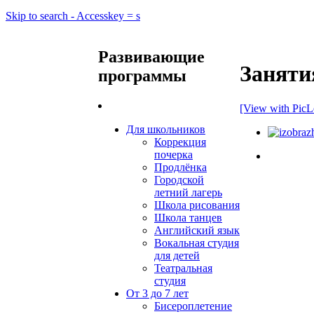
Skip to search - Accesskey = s
Развивающие
Заняти
программы
[View with PicL
Для школьников
Коррекция
почерка
Продлёнка
Городской
летний лагерь
Школа рисования
Школа танцев
Английский язык
Вокальная студия
для детей
Театральная
студия
От 3 до 7 лет
Бисероплетение