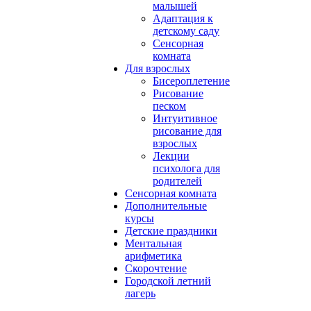
малышей
Адаптация к
детскому саду
Сенсорная
комната
Для взрослых
Бисероплетение
Рисование
песком
Интуитивное
рисование для
взрослых
Лекции
психолога для
родителей
Сенсорная комната
Дополнительные
курсы
Детские праздники
Ментальная
арифметика
Скорочтение
Городской летний
лагерь