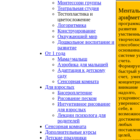
Монтессори группы
Театральная студия
Менталь
Тестопластика и
арифмет
цветосложение
программ
Логоритмика
развития
Конструирование
умственны
Окружающий мир
творчески
Дошкольное воспитание и
способнос
развитие
основанна
От 1 года
системе у
Мама+малыш
счета.
Аэробика для малышей
Формируе
Адаптация к детскому
быстрый 
саду
счет,
уме
Сенсорная комната
концентри
Для взрослых
внимание
Бисероплетение
надолго,
усидчивос
Рисование песком
увереннос
Интуитивное рисование
себе, в
для взрослых
возможно
Лекции психолога для
достижен
родителей
любых
Сенсорная комната
поставлен
Дополнительные курсы
целей,
Детские праздники