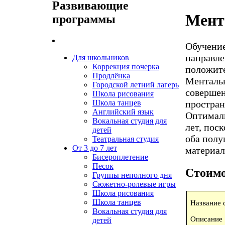
Развивающие
Мент
программы
Обучение
направле
Для школьников
Коррекция почерка
положите
Продлёнка
Ментальн
Городской летний лагерь
совершен
Школа рисования
Школа танцев
простран
Английский язык
Оптималь
Вокальная студия для
лет, пос
детей
оба полу
Театральная студия
От 3 до 7 лет
материал
Бисероплетение
Песок
Стоимо
Группы неполного дня
Сюжетно-ролевые игры
Школа рисования
Школа танцев
Название 
Вокальная студия для
Описание
детей