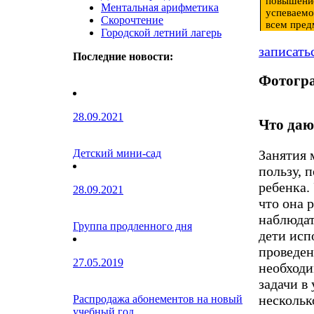
повышени
Ментальная арифметика
успеваемо
Скорочтение
всем пред
Городской летний лагерь
записать
Последние новости:
Фотогра
28.09.2021
Что даю
Занятия 
Детский мини-сад
пользу, 
ребенка.
28.09.2021
что она 
наблюдат
Группа продленного дня
дети исп
проведен
27.05.2019
необходи
задачи в
нескольк
Распродажа абонементов на новый
учебный год