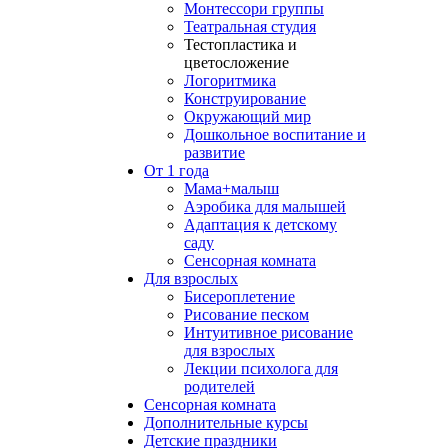
Монтессори группы
Театральная студия
Тестопластика и
цветосложение
Логоритмика
Конструирование
Окружающий мир
Дошкольное воспитание и
развитие
От 1 года
Мама+малыш
Аэробика для малышей
Адаптация к детскому
саду
Сенсорная комната
Для взрослых
Бисероплетение
Рисование песком
Интуитивное рисование
для взрослых
Лекции психолога для
родителей
Сенсорная комната
Дополнительные курсы
Детские праздники