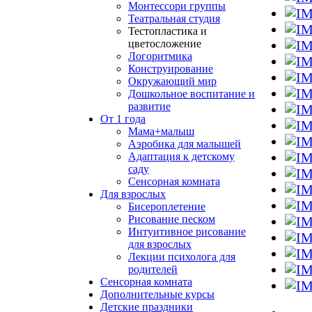
Монтессори группы
Театральная студия
Тестопластика и
цветосложение
Логоритмика
Конструирование
Окружающий мир
Дошкольное воспитание и
развитие
От 1 года
Мама+малыш
Аэробика для малышей
Адаптация к детскому
саду
Сенсорная комната
Для взрослых
Бисероплетение
Рисование песком
Интуитивное рисование
для взрослых
Лекции психолога для
родителей
Сенсорная комната
Дополнительные курсы
Детские праздники