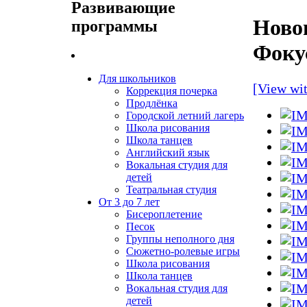
Развивающие
Ново
программы
Фоку
Для школьников
[View wi
Коррекция почерка
Продлёнка
Городской летний лагерь
Школа рисования
Школа танцев
Английский язык
Вокальная студия для
детей
Театральная студия
От 3 до 7 лет
Бисероплетение
Песок
Группы неполного дня
Сюжетно-ролевые игры
Школа рисования
Школа танцев
Вокальная студия для
детей